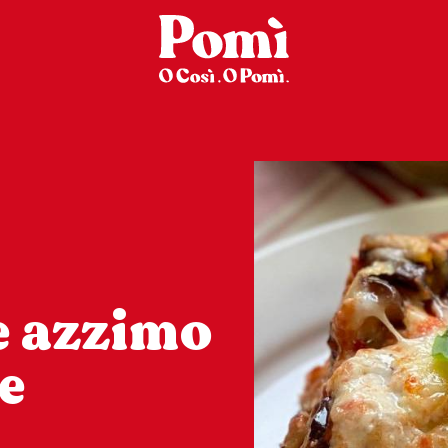
e azzimo
e