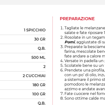
PREPARAZIONE
Tagliate le melanzane
1 SPICCHIO
salate e fate riposare 
Rosolate in un tegame
30 GR
Pomi
, aggiustate di s
Preparate la besciamell
Q.B.
farina, mescolate bene
fate andare a calore 
500 ML
Versate in padella un p
Scolatele bene su un 
2
Prendete una pirofila
con un po’ di olio, inz
2 CUCCHIAI
a sistemare il primo s
pomodoro le melanzan
180 GR
azzimo e andate avanti
Fate cuocere nel forno
100 GR
Sono ottime calde ma
Q.B.