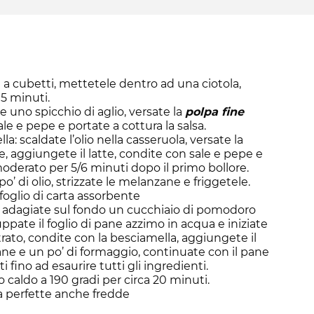
 a cubetti, mettetele dentro ad una ciotola,
15 minuti.
 uno spicchio di aglio, versate la
polpa fine
ale e pepe e portate a cottura la salsa.
a: scaldate l’olio nella casseruola, versate la
, aggiungete il latte, condite con sale e pepe e
moderato per 5/6 minuti dopo il primo bollore.
o’ di olio, strizzate le melanzane e friggetele.
foglio di carta assorbente
, adagiate sul fondo un cucchiaio di pomodoro
uppate il foglio di pane azzimo in acqua e iniziate
trato, condite con la besciamella, aggiungete il
e e un po’ di formaggio, continuate con il pane
 fino ad esaurire tutti gli ingredienti.
 caldo a 190 gradi per circa 20 minuti.
 perfette anche fredde