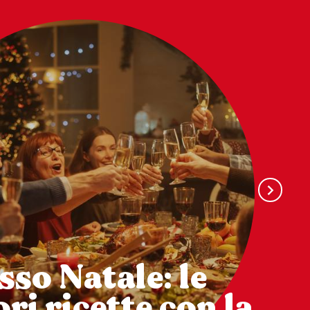
sso Natale: le
ri ricette con la