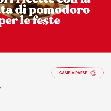
ata di pomodoro
per le feste
CAMBIA PAESE
Y