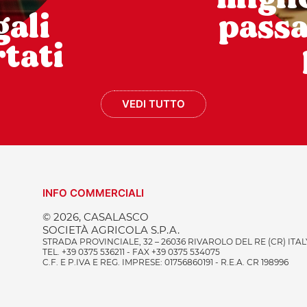
gali
pass
tati
VEDI TUTTO
INFO COMMERCIALI
© 2026, CASALASCO
SOCIETÀ AGRICOLA S.P.A.
STRADA PROVINCIALE, 32 – 26036 RIVAROLO DEL RE (CR) ITAL
TEL. +39 0375 536211 - FAX +39 0375 534075
C.F. E P.IVA E REG. IMPRESE: 01756860191 - R.E.A. CR 198996