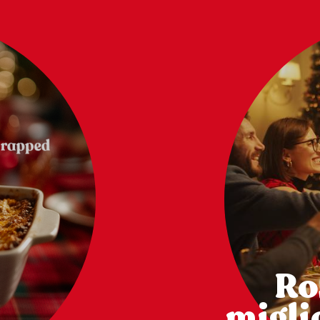
Ro
miglio