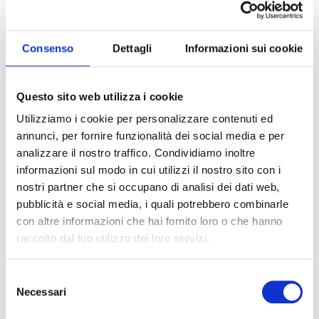
SALE
Q.B.
TALEGGIO
Consenso
Dettagli
Informazioni sui cookie
80 GR
Questo sito web utilizza i cookie
PREPARAZIONE
Utilizziamo i cookie per personalizzare contenuti ed
annunci, per fornire funzionalità dei social media e per
Porzionare il broccolo ricavando delle
puntarelle circa delle stesse dimensioni e
analizzare il nostro traffico. Condividiamo inoltre
cuocerle in acqua bollente salata per 10 min.
informazioni sul modo in cui utilizzi il nostro sito con i
Scolarle, posizionarle in una pirofila da forno,
nostri partner che si occupano di analisi dei dati web,
aggiungendo
Passata Classica Pomì
,
pubblicità e social media, i quali potrebbero combinarle
taleggio a cubetti, sale, pepe, prezzemolo e
con altre informazioni che hai fornito loro o che hanno
cuocerle in forno preriscaldato a 180° per 10
minuti.
raccolto dal tuo utilizzo dei loro servizi.
Selezione
Necessari
del
SCARICA QUESTA RICETTA!
consenso