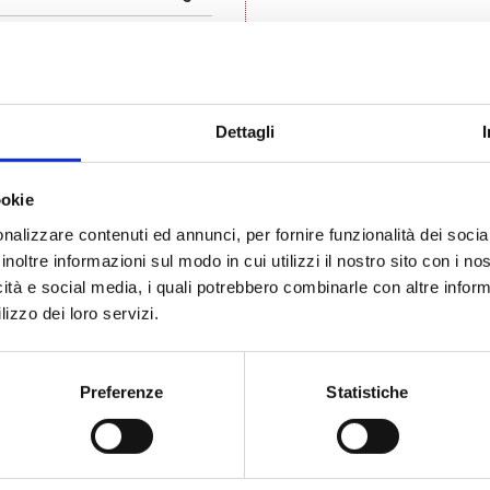
Q.B.
Dettagli
SCARICA QUESTA RICETTA!
ookie
nalizzare contenuti ed annunci, per fornire funzionalità dei socia
inoltre informazioni sul modo in cui utilizzi il nostro sito con i n
e se mi prende
icità e social media, i quali potrebbero combinarle con altre inform
lizzo dei loro servizi.
l momento #che
Preferenze
Statistiche