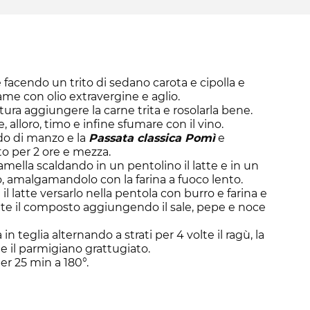
e facendo un trito di sedano carota e cipolla e
ame con olio extravergine e aglio.
atura aggiungere la carne trita e rosolarla bene.
 alloro, timo e infine sfumare con il vino.
do di manzo e la
Passata classica Pomì
e
to per 2 ore e mezza.
amella scaldando in un pentolino il latte e in un
rro, amalgamandolo con la farina a fuoco lento.
il latte versarlo nella pentola con burro e farina e
te il composto aggiungendo il sale, pepe e noce
n teglia alternando a strati per 4 volte il ragù, la
 e il parmigiano grattugiato.
er 25 min a 180°.