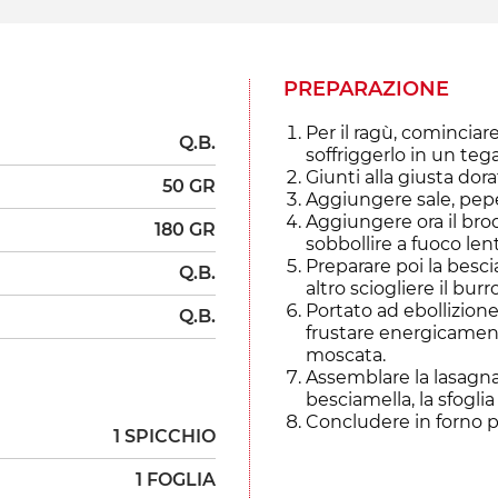
PREPARAZIONE
Per il ragù, cominciar
Q.B.
soffriggerlo in un teg
Giunti alla giusta dor
50 GR
Aggiungere sale, pepe,
Aggiungere ora il bro
180 GR
sobbollire a fuoco len
Preparare poi la besci
Q.B.
altro sciogliere il bu
Portato ad ebollizione 
Q.B.
frustare energicamen
moscata.
Assemblare la lasagna i
besciamella, la sfoglia
Concludere in forno p
1 SPICCHIO
1 FOGLIA