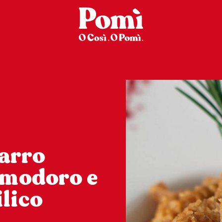
farro
omodoro e
ilico