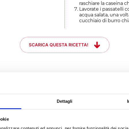
raschiare la caseina ch
Lavorate i passatelli 
acqua salata, una volta
cucchiaio di burro chia
SCARICA QUESTA RICETTA!
e se mi prende
l momento #che
Dettagli
ookie
nalizzare contenuti ed annunci, per fornire funzionalità dei socia