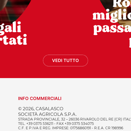
Ro
miglio
gali
pass
tati
VEDI TUTTO
INFO COMMERCIALI
© 2026, CASALASCO
SOCIETÀ AGRICOLA S.P.A.
STRADA PROVINCIALE, 32 – 26036 RIVAROLO DEL RE (CR) ITAL
TEL. +39 0375 536211 - FAX +39 0375 534075
C.F. E P.IVA E REG. IMPRESE: 01756860191 - R.E.A. CR 198996