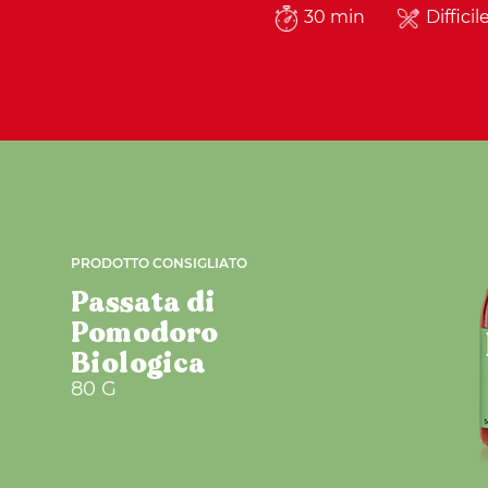
30 min
Difficil
PRODOTTO CONSIGLIATO
Passata di
Pomodoro
Biologica
80 G