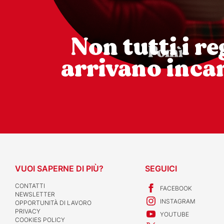
Non tutti i re
arrivano incar
VUOI SAPERNE DI PIÙ?
SEGUICI
CONTATTI
FACEBOOK
NEWSLETTER
INSTAGRAM
OPPORTUNITÀ DI LAVORO
PRIVACY
YOUTUBE
COOKIES POLICY