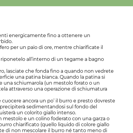
enti energicamente fino a ottenere un
rbido.
ifero per un paio di ore, mentre chiarificate il
 riponetelo all’interno di un tegame a bagno
rro, lasciate che fonda fino a quando non vedrete
erficie una patina bianca. Quando la patina si
e una schiumarola (un mestolo forato o un
tela attraverso una operazione di schiumatura
e cuocere ancora un po’ il burro e presto dovreste
 precipiterà sedimentandosi sul fondo del
isterà un colorito giallo intenso.
n mestolo e un colino foderato con una garza o
 burro chiarificato (quello liquido di colore giallo
ate di non mescolare il burro né tanto meno di