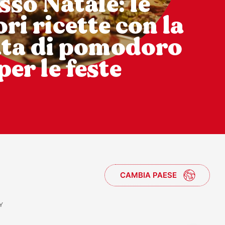
sso Natale: le
ri ricette con la
ata di pomodoro
per le feste
CAMBIA PAESE
Y