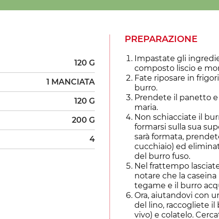
PREPARAZIONE
Impastate gli ingredi
120 G
composto liscio e mo
Fate riposare in frigor
1 MANCIATA
burro.
Prendete il panetto e
120 G
maria.
Non schiacciate il bu
200 G
formarsi sulla sua sup
sarà formata, prendet
4
cucchiaio) ed elimina
del burro fuso.
Nel frattempo lasciat
notare che la caseina
tegame e il burro acqu
Ora, aiutandovi con u
del lino, raccogliete il
vivo) e colatelo. Cerc