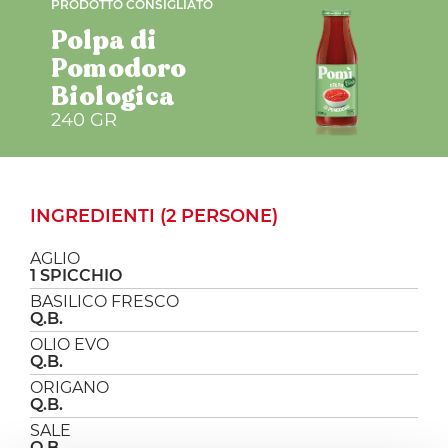
PRODOTTO CONSIGLIATO
Polpa di
Pomodoro
Biologica
240 GR
INGREDIENTI (2 PERSONE)
AGLIO
1 SPICCHIO
BASILICO FRESCO
Q.B.
OLIO EVO
Q.B.
ORIGANO
Q.B.
SALE
Q.B.