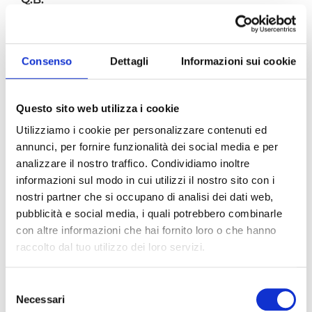
SPAGHETTI
180 GR
Consenso
Dettagli
Informazioni sui cookie
PREPARAZIONE
Scaldare sul fuoco una padella e rosolare in
Questo sito web utilizza i cookie
olio extravergine d’oliva uno spicchio d’aglio.
Utilizziamo i cookie per personalizzare contenuti ed
Aggiungere la
Polpa di pomodoro biologica
annunci, per fornire funzionalità dei social media e per
Pomì
, sale e foglia di basilico fresco e lasciare
cuocere per 10 minuti.
analizzare il nostro traffico. Condividiamo inoltre
Nel frattempo portare ad ebollizione l’acqua,
informazioni sul modo in cui utilizzi il nostro sito con i
salarla e buttare gli spaghetti.
nostri partner che si occupano di analisi dei dati web,
Scolare la pasta a 3/4 di cottura nella padella
pubblicità e social media, i quali potrebbero combinarle
del sugo, aggiungere un mestolo di acqua e
con altre informazioni che hai fornito loro o che hanno
completare la cottura.
Mantecare con olio extravergine di oliva e
raccolto dal tuo utilizzo dei loro servizi.
foglie di basilico fresco.
Selezione
Necessari
del