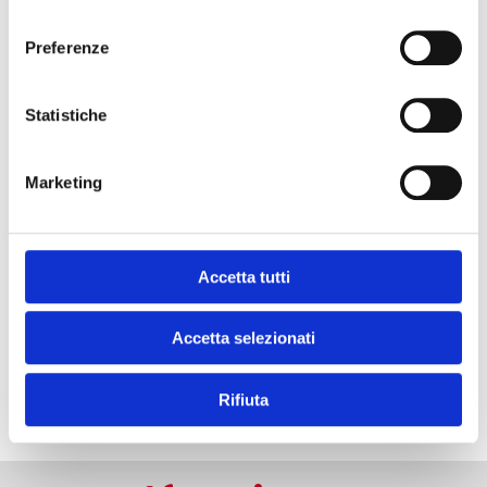
consenso
SCARICA QUESTA RICETTA!
Preferenze
Statistiche
e se mi prende
il momento #chef?
Marketing
Accetta tutti
Accetta selezionati
ISCRIVITI ALLA NEWSLETTER
Rifiuta