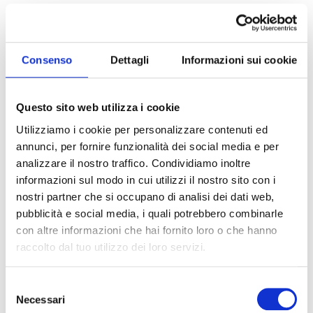
PREZZEMOLO
A PIACERE
SPAGHETTI N. 5
400 G
Consenso
Dettagli
Informazioni sui cookie
PREPARAZIONE
Questo sito web utilizza i cookie
Utilizziamo i cookie per personalizzare contenuti ed
Fate soffriggere la cipolla tritata con l’olio extra
annunci, per fornire funzionalità dei social media e per
vergine di oliva, una volta appassita
aggiungete le alici e fatele sciogliere, quindi
analizzare il nostro traffico. Condividiamo inoltre
unite le olive taggiasche, i capperi e il
informazioni sul modo in cui utilizzi il nostro sito con i
pomodoro
Pomì Polpa Fine
.
nostri partner che si occupano di analisi dei dati web,
Fate cuocere per 20 minuti abbondanti,
pubblicità e social media, i quali potrebbero combinarle
aggiustate di sale e unite abbondante
con altre informazioni che hai fornito loro o che hanno
prezzemolo tritato.
Lessate gli spaghetti e saltateli insieme alla
raccolto dal tuo utilizzo dei loro servizi.
salsa, facendo unire bene i due.
Selezione
Necessari
del