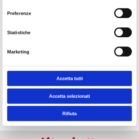
SCARICA QUESTA RICETTA!
consenso
Preferenze
Statistiche
e se mi prende
il momento #chef?
Marketing
Accetta tutti
Accetta selezionati
ISCRIVITI ALLA NEWSLETTER
Rifiuta