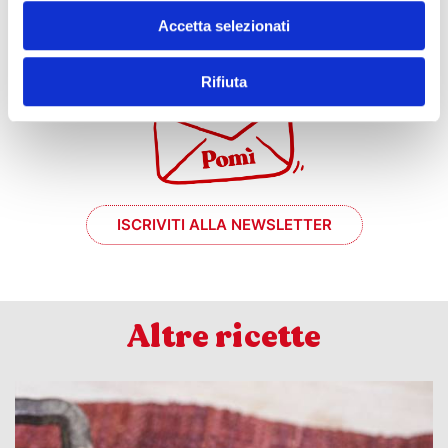
e se mi prende
Accetta selezionati
il momento #chef?
Rifiuta
ISCRIVITI ALLA NEWSLETTER
Altre ricette