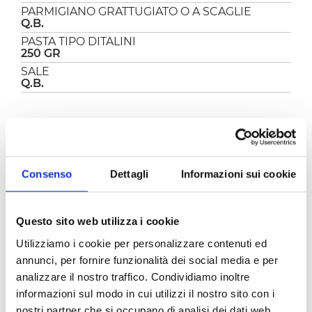
PARMIGIANO GRATTUGIATO O A SCAGLIE
Q.B.
PASTA TIPO DITALINI
250 GR
SALE
Q.B.
PREPARAZIONE
Mettere nel boccale la cipolla tagliata in 4 parti e
Consenso
Dettagli
Informazioni sui cookie
tritare 5 Sec.Vel.6, riportare il trito sul fondo del
boccale con l'aiuto della spatola e aggiungere
l'olio, rosolare 5 Minuti 100°Vel.1.
Questo sito web utilizza i cookie
Aggiungere la
Polpa fine Pomì
, regolare di sale
e cuocere 10 Min.100°Vel.2.
Utilizziamo i cookie per personalizzare contenuti ed
Trascorso questo tempo, aggiungere l'acqua, il
annunci, per fornire funzionalità dei social media e per
dado e portare ad ebollizione, circa 10 Minuti
analizzare il nostro traffico. Condividiamo inoltre
100°Vel.2.
informazioni sul modo in cui utilizzi il nostro sito con i
Dopodiché aggiungere i ditalini, il dado e
nostri partner che si occupano di analisi dei dati web,
cuocere per il tempo indicato sulla confezione