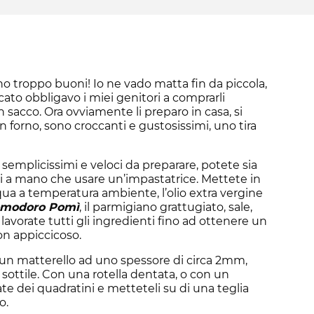
o troppo buoni! Io ne vado matta fin da piccola,
ato obbligavo i miei genitori a comprarli
sacco. Ora ovviamente li preparo in casa, si
in forno, sono croccanti e gustosissimi, uno tira
o semplicissimi e veloci da preparare, potete sia
ti a mano che usare un’impastatrice. Mettete in
acqua a temperatura ambiente, l’olio extra vergine
omodoro Pomì
, il parmigiano grattugiato, sale,
e lavorate tutti gli ingredienti fino ad ottenere un
n appiccicoso.
un matterello ad uno spessore di circa 2mm,
ottile. Con una rotella dentata, o con un
iate dei quadratini e metteteli su di una teglia
o.