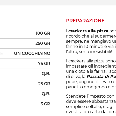
PREPARAZIONE
I
crackers alla pizza
son
100 GR
ricordo che al supermerc
sempre, ne mangiavo un 
250 GR
fanno in 10 minuti e via 
l’altro, sono irresistibili!
TE
UN CUCCHIAINO
I crackers alla pizza son
75 GR
impastare gli ingredien
una ciotola la farina, l’
Q.B.
di oliva, la
Passata di P
pepe, origano, il lievito 
25 GR
panetto omogeneo e no
Q.B.
Stendete l’impasto con 
deve essere abbastanza s
5 GR
semplice coltello, ritagl
rivestita da carta da forn