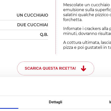
Mescolate un cucchiaio 
emulsione sulla superficie
salatini qualche pizzico 
UN CUCCHIAIO
forchetta.
DUE CUCCHIAI
Infornate i crackers alla 
minuti, dovranno risulta
Q.B.
A cottura ultimata, lasc
pizza e poi gustateli in t
SCARICA QUESTA RICETTA!
e se mi prende
Dettagli