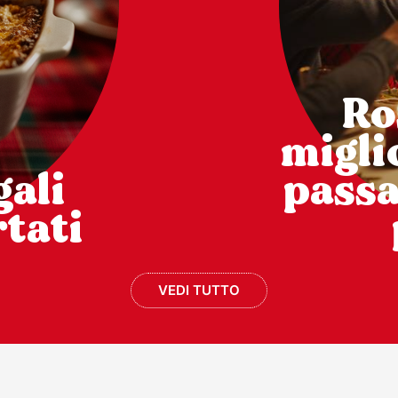
Ro
miglio
gali
pass
tati
VEDI TUTTO