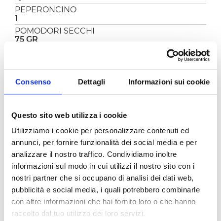
PEPERONCINO
1
POMODORI SECCHI
75 GR
SALE
Q.B.
Consenso
Dettagli
Informazioni sui cookie
PREPARAZIONE
Questo sito web utilizza i cookie
La pasta con sugo ai pomodori secchi è un
primo semplice e gustosissimo, non la solita
Utilizziamo i cookie per personalizzare contenuti ed
pasta con il sugo, ma un piatto con un tocco di
annunci, per fornire funzionalità dei social media e per
sapore in più dato dai pomodori secchi, facile e
analizzare il nostro traffico. Condividiamo inoltre
cremosissima!
informazioni sul modo in cui utilizzi il nostro sito con i
In un pentolino versate l’olio e fate soffriggere
nostri partner che si occupano di analisi dei dati web,
velocemente l’aglio, il peperoncino ed i
pubblicità e social media, i quali potrebbero combinarle
pomodori secchi.
con altre informazioni che hai fornito loro o che hanno
Unite la
Polpa bio Pom
ì, il sale, il pepe nero, il
basilico e lasciate cuocere il sugo per 20
raccolto dal tuo utilizzo dei loro servizi.