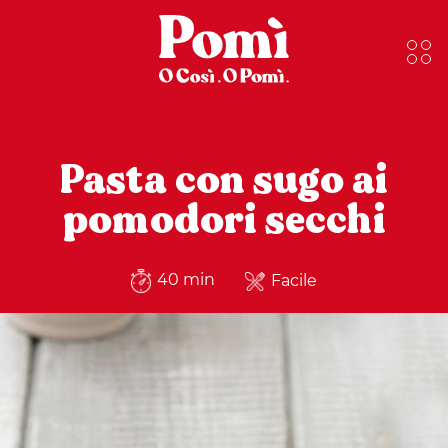
Pasta con sugo ai
pomodori secchi
40 min
Facile