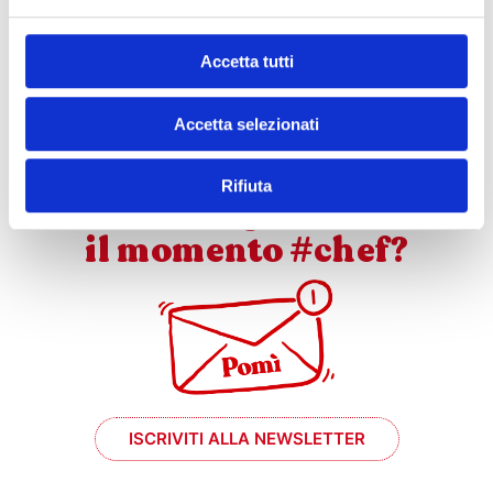
Accetta tutti
SCARICA QUESTA RICETTA!
Accetta selezionati
Rifiuta
e se mi prende
il momento #chef?
ISCRIVITI ALLA NEWSLETTER