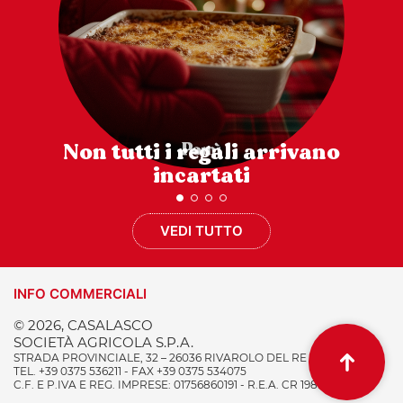
Non tutti i regali arrivano
incartati
VEDI TUTTO
INFO COMMERCIALI
© 2026, CASALASCO
SOCIETÀ AGRICOLA S.P.A.
STRADA PROVINCIALE, 32 – 26036 RIVAROLO DEL RE (CR) ITALY
TEL. +39 0375 536211 - FAX +39 0375 534075
C.F. E P.IVA E REG. IMPRESE: 01756860191 - R.E.A. CR 198996