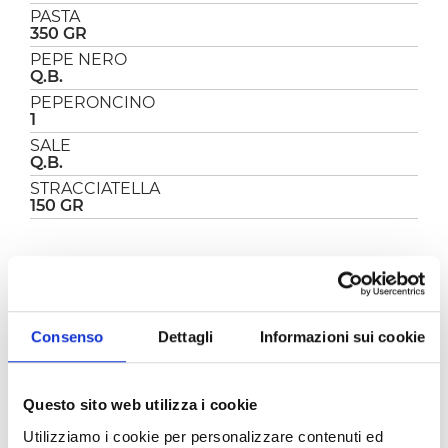
PASTA
350 GR
PEPE NERO
Q.B.
PEPERONCINO
1
SALE
Q.B.
STRACCIATELLA
150 GR
PREPARAZIONE
La pasta pomodoro e stracciatella con mollica
Consenso
Dettagli
Informazioni sui cookie
atturrata, è un primo davvero delizioso! Una
pasta al pomodoro diversa dal solito perché
arricchita da tanta cremosa stracciatella e da
una bella spolverata di mollica “atturrata” (in
Questo sito web utilizza i cookie
dialetto siciliano, "abbrustolita”, il formaggio dei
Utilizziamo i cookie per personalizzare contenuti ed
poveri come viene definito in Sicilia). È un piatto