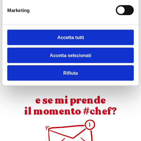
le polpette.
Chiudete con il coperchio e lasciate cuocere le
Marketing
polpette di cavolfiore al sugo per 10 minuti,
giusto il tempo di far restringere la passata.
Le polpette di cavolfiore al sugo sono pronte,
gustatele ben calde, sono troppo buone!
Accetta tutti
Accetta selezionati
SCARICA QUESTA RICETTA!
Rifiuta
e se mi prende
il momento #chef?