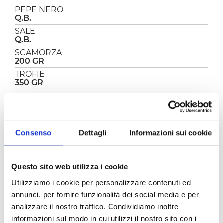
PEPE NERO
Q.B.
SALE
Q.B.
SCAMORZA
200 GR
TROFIE
350 GR
PREPARAZIONE
Consenso
Dettagli
Informazioni sui cookie
Le trofie al forno con le melanzane sono un
primo semplice e delizioso. Con l’arrivo della
bella stagione la pasta con il sugo e le
Questo sito web utilizza i cookie
melanzane è un must e fatta così è ancora più
buona, cremosa, filante e super saporita!
Utilizziamo i cookie per personalizzare contenuti ed
annunci, per fornire funzionalità dei social media e per
Versate 2 cucchiai di olio in un tegame e fate
imbiondire lo spicchio di aglio.
analizzare il nostro traffico. Condividiamo inoltre
Aggiungete la
passata classica Pomì
, sale,
informazioni sul modo in cui utilizzi il nostro sito con i