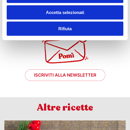
e se mi prende
Accetta selezionati
il momento #chef?
Rifiuta
ISCRIVITI ALLA NEWSLETTER
Altre ricette