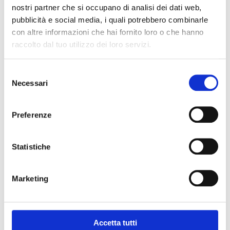
pepe, basilico e lasciate cuocere il sugo per 20
nostri partner che si occupano di analisi dei dati web,
minuti.
pubblicità e social media, i quali potrebbero combinarle
Mettete gli altri 4 cucchiai di olio in una
con altre informazioni che hai fornito loro o che hanno
padella e fate soffriggere le melanzane
tagliate a pezzettini e salate.
raccolto dal tuo utilizzo dei loro servizi.
Cuocete le trofie in acqua bollente salata e
scolatela al dente, conditele con il sugo, le
Selezione
melanzane, il parmigiano grattugiato e la
Necessari
del
scamorza, fate amalgamare per bene tutti gli
ingredienti.
consenso
Trasferite la pasta in una pirofila, aggiungete
Preferenze
sulla superficie un po’ di parmigiano
grattugiato e cuocetela in forno preriscaldato
a 200 gradi per circa 15 minuti, deve dorarsi
leggermente in superficie.
Statistiche
Marketing
SCARICA QUESTA RICETTA!
Accetta tutti