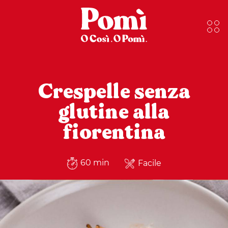
Crespelle senza
glutine alla
fiorentina
60 min
Facile