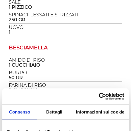
SALE
1 PIZZICO
SPINACI, LESSATI E STRIZZATI
250 GR
UOVO
1
BESCIAMELLA
AMIDO DI RISO
1 CUCCHIAIO
BURRO
50 GR
FARINA DI RISO
2 CUCCHIAI
LATTE
500 ML
NOCE MOSCATA GRATTATA
Consenso
Dettagli
Informazioni sui cookie
A PIACERE
SALE
1 PIZZICO