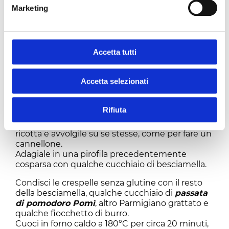
modo che si tosti e perda il sentore di crudo.
Marketing
Aggiungi poi il latte freddo a filo, continuando a
mescolare per evitare i grumi.
Lascia cuocere una decina di minuti,
mescolando continuamente, finché non si
Accetta tutti
assoda. Regola di sale e noce moscata.
Scalda una padellina antiaderente unta
Accetta selezionati
leggermente con una noce di burro e cuoci le
crespelle a fuoco medio basso, pochi minuti per
parte, finché non sono dorate. Alla fine dovrai
Rifiuta
ottenere 8 crespelle.
Spalma ogni crespella con la
crema di spinaci
e
ricotta e avvolgile su se stesse, come per fare un
cannellone.
Adagiale in una pirofila precedentemente
cosparsa con qualche cucchiaio di besciamella.
Condisci le crespelle senza glutine con il resto
della besciamella, qualche cucchiaio di
passata
di pomodoro Pomì
, altro Parmigiano grattato e
qualche fiocchetto di burro.
Cuoci in forno caldo a 180°C per circa 20 minuti,