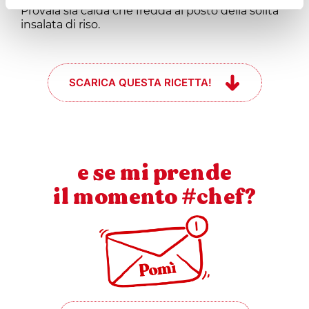
Provala sia calda che fredda al posto della solita
insalata di riso.
SCARICA QUESTA RICETTA!
e se mi prende
il momento #chef?