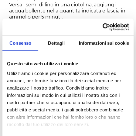
Versa i semi di lino in una ciotolina, aggiungi
acqua bollente nella quantità indicata e lascia in
ammollo per 5 minuti.
Frulla con il minipimer i semi di lino con tutta
l'acqua. Dovrai ottenere un composto
gelatinoso. Versa 150 g di farina di ceci in una
terrina, aggiungi un pizzico di sale e la gelatina
Consenso
Dettagli
Informazioni sui cookie
di semi di lino. Amalgama il composto, risulterà
più duro rispetto al classico impasto. Se è il caso,
aggiungi un po' di farina di ceci alla volta. Forma
Questo sito web utilizza i cookie
una palla di impasto, chiudi nella pellicola per
alimenti e lascia riposare per 20 minuti circa.
Utilizziamo i cookie per personalizzare contenuti ed
Spolvera un piano di lavoro con la farina di ceci
annunci, per fornire funzionalità dei social media e per
avanzata e dividi in 6 pezzi l'impasto.
analizzare il nostro traffico. Condividiamo inoltre
Passa l'impasto nella macchina per la pasta fino
informazioni sul modo in cui utilizzi il nostro sito con i
ad arrivare alla posizione 5 (in mancanza della
macchina tira la pasta con il mattarello a circa 2
nostri partner che si occupano di analisi dei dati web,
mm di spessore). Rifila i bordi della pasta
pubblicità e social media, i quali potrebbero combinarle
ottenuta con una rotella per ravioli. Ricava dalle
con altre informazioni che hai fornito loro o che hanno
strisce di pasta dei rettangolini di circa 2.5 x 3
raccolto dal tuo utilizzo dei loro servizi.
cm. Premi il centro dei singoli rettangolini tra il
pollice e l'indice per formare delle farfalle. Lascia