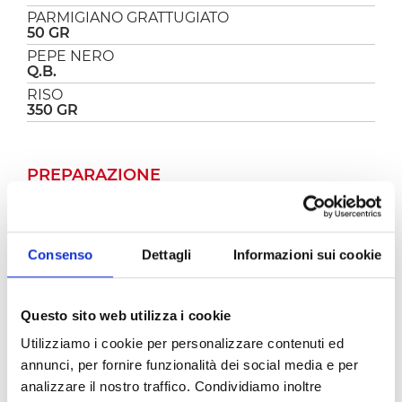
PARMIGIANO GRATTUGIATO
50 GR
PEPE NERO
Q.B.
RISO
350 GR
PREPARAZIONE
Il
risotto asparagi e pancetta
è un primo molto
semplice e veloce da preparare. Avevo raccolto
un bel mazzo di asparagi in campagna e quale
Consenso
Dettagli
Informazioni sui cookie
migliore ricetta per cucinarli se non un bel
risottino? Il risotto asparagi e pancetta è
cremoso e gustosissimo, un piatto da leccarsi i
Questo sito web utilizza i cookie
baffi!
Utilizziamo i cookie per personalizzare contenuti ed
Il risotto asparagi e pancetta è semplicissimo
annunci, per fornire funzionalità dei social media e per
veloce da preparare, come prima cosa
sciacquate gli asparagi e tagliateli a pezzettini.
analizzare il nostro traffico. Condividiamo inoltre