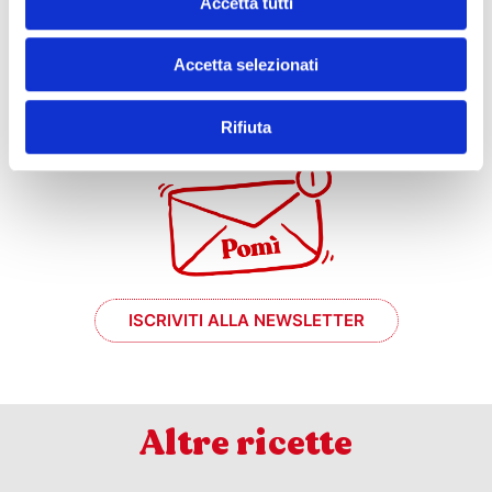
Accetta tutti
Accetta selezionati
e se mi prende
il momento #chef?
Rifiuta
ISCRIVITI ALLA NEWSLETTER
Altre ricette