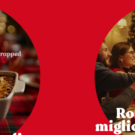
Ro
miglio