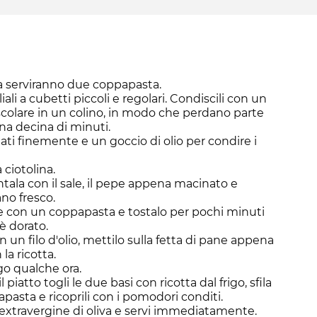
ta serviranno due coppapasta.
ali a cubetti piccoli e regolari. Condiscili con un
a scolare in un colino, in modo che perdano parte
na decina di minuti.
tati finemente e un goccio di olio per condire i
 ciotolina.
ntala con il sale, il pepe appena macinato e
ano fresco.
ale con un coppapasta e tostalo per pochi minuti
è dorato.
 un filo d'olio, mettilo sulla fetta di pane appena
la ricotta.
igo qualche ora.
 piatto togli le due basi con ricotta dal frigo, sfila
pasta e ricoprili con i pomodori conditi.
o extravergine di oliva e servi immediatamente.