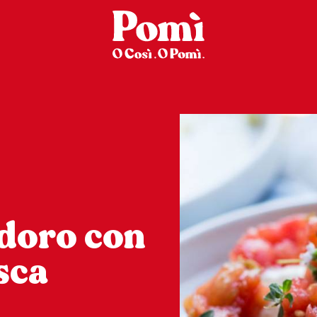
doro con
sca