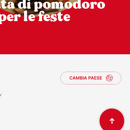
ata di pomodoro
per le feste
CAMBIA PAESE
Y