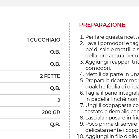
PREPARAZIONE
Per fare questa ricet
1 CUCCHIAIO
Lava i pomodori e tagli
po' di sale e mettili 
Q.B.
della loro acqua per u
Aggiungi i capperi tri
Q.B.
pomodori.
Mettili da parte in una
2 FETTE
Prepara la ricotta: mo
qualche foglia di orig
Q.B.
Taglia il pane integr
in padella finché non 
2
Ungi il coppapasta con
tostato e riempilo con 
200 GR
Lasciala riposare in fr
Poco prima di servire il
Q.B.
delicatamente i coppa
Aggiungi in filo d'oli