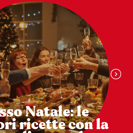
sso Natale: le
ri ricette con la