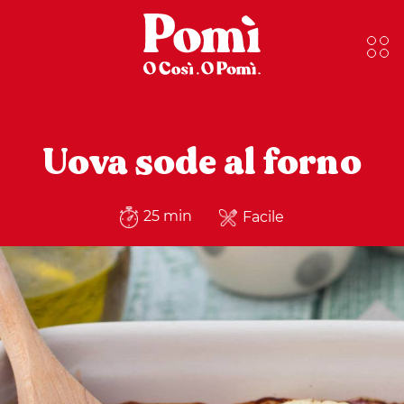
Uova sode al forno
25 min
Facile