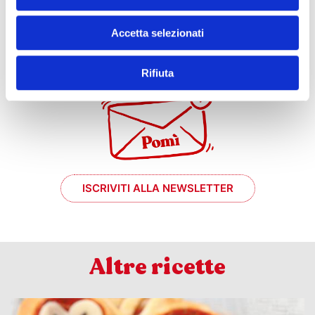
Accetta selezionati
e se mi prende
il momento #chef?
Rifiuta
ISCRIVITI ALLA NEWSLETTER
Altre ricette