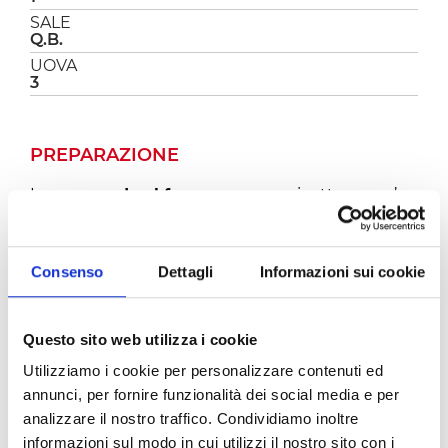
SALE
Q.B.
UOVA
3
PREPARAZIONE
Le
uova sode al forno
sono una ricetta un po’
insolita che ho pensato per Pasqua. Si sa, le uova
si cucinano più o meno sempre allo stesso
modo e avevo voglia di preparare qualcosa di
Consenso
Dettagli
Informazioni sui cookie
semplice ma diverso. Le uova sode al forno sono
buonissime, la scarpetta non può
assolutamente mancare!
Questo sito web utilizza i cookie
Le uova sode al forno sono molto semplici da
Utilizziamo i cookie per personalizzare contenuti ed
realizzare, come prima cosa versate la
Passata
Classica Pomì
in un tegame, conditela con un
annunci, per fornire funzionalità dei social media e per
cucchiaio di olio, sale, basilico, peperoncino e
analizzare il nostro traffico. Condividiamo inoltre
lasciate cuocere per 10 minuti.
informazioni sul modo in cui utilizzi il nostro sito con i