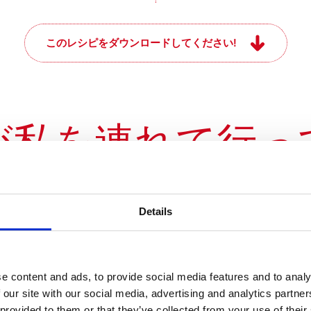
このレシピをダウンロードしてください!
が私を連れて行っ
#シェフの瞬間?
Details
e content and ads, to provide social media features and to analy
 our site with our social media, advertising and analytics partn
 provided to them or that they’ve collected from your use of their