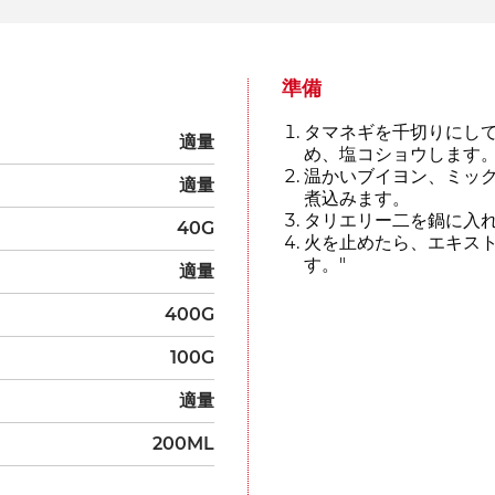
準備
タマネギを千切りにし
適量
め、塩コショウします
温かいブイヨン、ミッ
適量
煮込みます。
タリエリー二を鍋に入
40G
火を止めたら、エキス
す。"
適量
400G
100G
適量
200ML