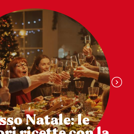
sso Natale: le
ri ricette con la