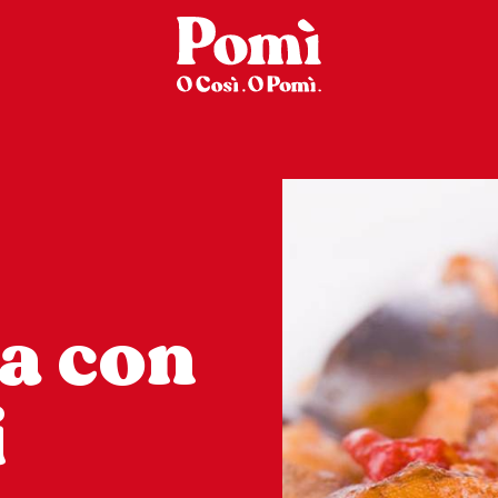
a con
i