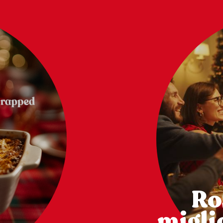
Ro
miglio