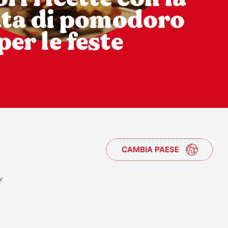
ata di pomodoro
per le feste
CAMBIA PAESE
Y