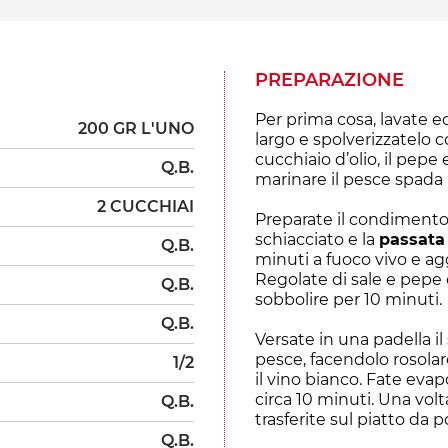
PREPARAZIONE
Per prima cosa, lavate e
200 GR L'UNO
largo e spolverizzatelo 
cucchiaio d’olio, il pepe 
Q.B.
marinare il pesce spada 
2 CUCCHIAI
Preparate il condimento 
schiacciato e la
passata
Q.B.
minuti a fuoco vivo e agg
Regolate di sale e pepe 
Q.B.
sobbolire per 10 minuti.
Q.B.
Versate in una padella il
pesce, facendolo rosolar
1/2
il vino bianco. Fate evap
circa 10 minuti. Una volt
Q.B.
trasferite sul piatto da p
Q.B.