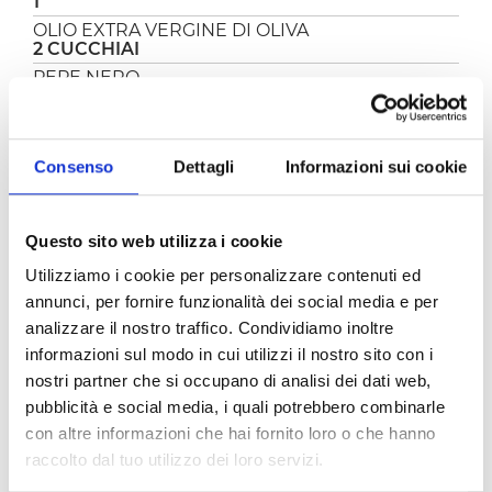
1
OLIO EXTRA VERGINE DI OLIVA
2 CUCCHIAI
PEPE NERO
Q.B.
SALE
Q.B.
Consenso
Dettagli
Informazioni sui cookie
FRITTURA
Questo sito web utilizza i cookie
OLIO DI SEMI
Q.B.
Utilizziamo i cookie per personalizzare contenuti ed
annunci, per fornire funzionalità dei social media e per
analizzare il nostro traffico. Condividiamo inoltre
PREPARAZIONE
informazioni sul modo in cui utilizzi il nostro sito con i
nostri partner che si occupano di analisi dei dati web,
Le
polpette di spinaci al sugo
sono davvero
pubblicità e social media, i quali potrebbero combinarle
deliziose, un’alternativa vegetariana alle
classiche polpette di carne. Morbide, saporite e
con altre informazioni che hai fornito loro o che hanno
molto semplici da realizzare, le polpette di
raccolto dal tuo utilizzo dei loro servizi.
spinaci al sugo hanno un cuore filante e sono