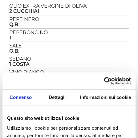
OLIO EXTRA VERGINE DI OLIVA
2 CUCCHIAI
PEPE NERO
Q.B
PEPERONCINO
1
SALE
Q.B.
SEDANO
1 COSTA
VINO BIANCO
1/2 BICCHIERE
Consenso
Dettagli
Informazioni sui cookie
PREPARAZIONE
La vellutata di ceci e gamberi è semplicissima da
preparare, cominciate il giorno prima col
Questo sito web utilizza i cookie
mettere in ammollo in acqua fredda i ceci in
Utilizziamo i cookie per personalizzare contenuti ed
modo tale che si idratino e si gonfino.
annunci, per fornire funzionalità dei social media e per