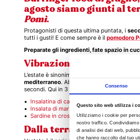
agosto siamo giunti al te
Pomì
.
Protagonisti di questa ultima puntata, i
seco
tutti i gusti! E come sempre è il
pomodoro P
Preparate gli ingredienti, fate spazio in cuc
Vibrazioni mediterranee
L’estate è sinonimo di mare, spiaggia e sopr
mediterraneo
. Abbiamo già messo in tavola 
Consenso
secondi. Qui in 3 ricette freschissime:
Insalatina di calamaretti
Questo sito web utilizza i c
Insalata di mare
Utilizziamo i cookie per perso
Sardine in crosta di nocciole
nostro traffico. Condividiamo 
Dalla terra alla tavola
di analisi dei dati web, pubbl
che hanno raccolto dal tuo uti