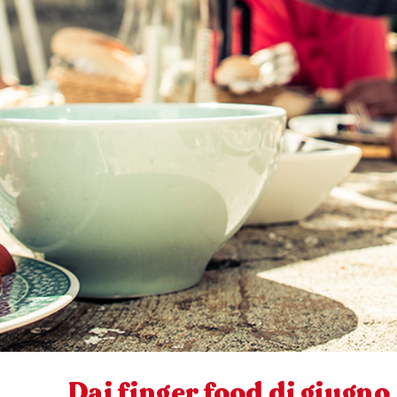
Dai finger food di
giugno