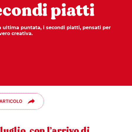
econdi piatti
 ultima puntata, i secondi piatti, pensati per
vero creativa.
 ARTICOLO
luglio
, con l’arrivo di