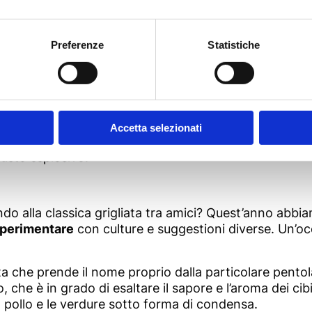
 i
frutti della terra
, colorati e gustosissimi. Grazie a 
 consigli per piatti leggeri e vegetariani.
imo sugo, queste
polpette
sono l’
alternativa vegetar
Preferenze
Statistiche
lizzare, vi conquisteranno grazie al cuore filante e a
on potrà assolutamente mancare!
ni ripieni di riso al gorgonzola
sono una vera prelib
danno vita ad un piatto buonissimo, completo, gustos
Accetta selezionati
peziato, ma soprattutto ricco di verdure buone e nutr
usto esplosivo!
do alla classica grigliata tra amici? Quest’anno abbia
perimentare
con culture e suggestioni diverse. Un’oc
ta che prende il nome proprio dalla particolare pentola
 che è in grado di esaltare il sapore e l’aroma dei cibi 
l pollo e le verdure sotto forma di condensa.