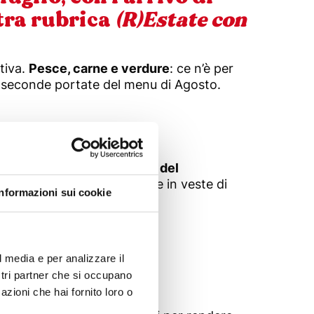
stra rubrica
(R)Estate con
tiva.
Pesce, carne e verdure
: ce n’è per
 seconde portate del menu di Agosto.
iudono i veri
sapori e aromi del
e ritornano nel piatto anche in veste di
Informazioni sui cookie
l media e per analizzare il
ostri partner che si occupano
azioni che hai fornito loro o