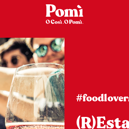
#foodlover
(R)Est