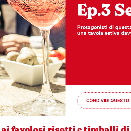
Ep.3 S
Protagonisti di questa
una tavola estiva dav
CONDIVIDI QUESTO
, ai favolosi risotti e timballi di