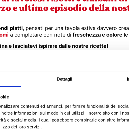
rzo e ultimo episodio della no
ndi piatti
, pensati per una tavola estiva davvero crea
omì
a completare con note di
freschezza e colore
le
ina e lasciatevi ispirare dalle nostre ricette!
attutto ricette a base di
pesce
, quelle cioè che racch
risotti e spaghetti con i frutti del mare… ed eccoli ch
Dettagli
ookie
nalizzare contenuti ed annunci, per fornire funzionalità dei socia
inoltre informazioni sul modo in cui utilizzi il nostro sito con i n
icità e social media, i quali potrebbero combinarle con altre inform
lizzo dei loro servizi.