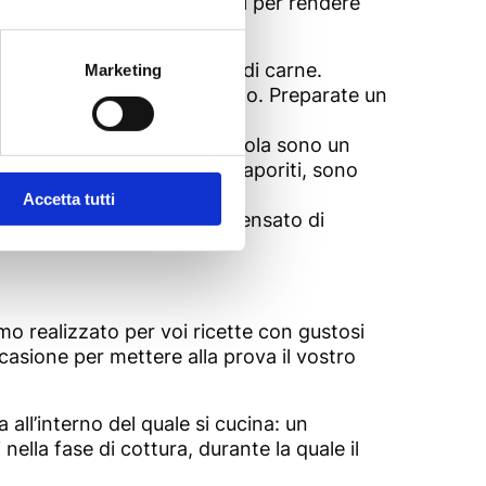
deliziosi abbinamenti pensati per rendere
iana
alle classiche polpette di carne.
Marketing
l sughetto cremoso e saporito. Preparate un
atezza. Peperoni e gorgonzola sono un
o e nutriente! Cremosi e saporiti, sono
Accetta tutti
ienti. A queste, abbiamo pensato di
mo realizzato per voi ricette con gustosi
casione per mettere alla prova il vostro
 all’interno del quale si cucina: un
nella fase di cottura, durante la quale il