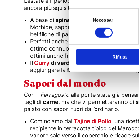
L’estate è il periodo perfetto per apprezzare
ancora più squisite le
verdure
, ecco i nostri
Selezione
del
A base di
spinaci
e completate da un ott
Necessari
Morbide, saporite e molto semplici da rea
consenso
bel filone di pane perché la scarpetta n
Perfetti anche come piatto unico, i
pepero
ottimo connubio ma è insieme al riso che 
ottimi anche freddi.
Rifiuta
Il
Curry
di verdure
è un piatto cremoso, s
aggiungere la
frutta
, per una combo dal g
Sapori dal mondo
Con il
Ferragosto
alle porte state già pensan
tagli di
carne
, ma che vi permetteranno di
s
palato con sapori fuori dall’ordinario.
Cominciamo dal
Tajine di Pollo
, una ricet
recipiente in terracotta tipico del Marocco,
vapore sale verso il coperchio e ricade su